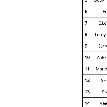
6
F
7
E.Le
8
Leroy
9
Carr
10
AliE
11
Man
12
SH
13
S
14
Ve