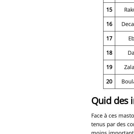
15
Rak
16
Deca
17
E
18
Da
19
Zal
20
Boul
Quid des 
Face à ces masto
tenus par des c
moins importante