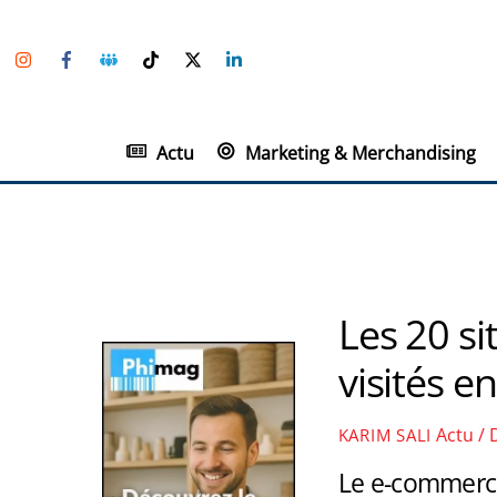
Skip
Instagram
Facebook
Groupe
TikTok
Twitter
Linkedin
to
Facebook
content
Actu
Marketing & Merchandising
Les 20 si
visités e
Actu / 
KARIM SALI
Le e-commerc