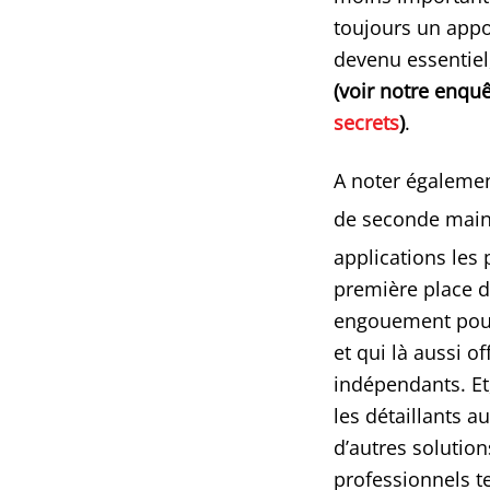
toujours un appor
devenu essentiel,
(voir notre enquê
secrets
)
.
A noter égalemen
de seconde main 
applications les 
première place de
engouement pour 
et qui là aussi o
indépendants. Et,
les détaillants a
d’autres solutio
professionnels t