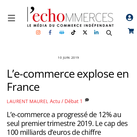
Skip
to
Menu
content
Instagram
Facebook
Groupe
TikTok
Twitter
Linkedin
Car
Facebook
10 JUIN 2019
L’e-commerce explose en
France
Actu / Débat
1
LAURENT MAUREL
L’e-commerce a progressé de 12% au
seul premier trimestre 2019. Le cap des
100 milliards d’euros de chiffre