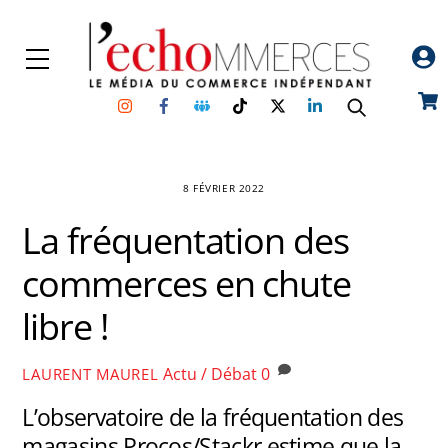
Skip
to
Menu
content
Instagram
Facebook
Groupe
TikTok
Twitter
Linkedin
Car
Facebook
8 FÉVRIER 2022
La fréquentation des
commerces en chute
libre !
Actu / Débat
0
LAURENT MAUREL
L’observatoire de la fréquentation des
magasins Procos/Stackr estime que la