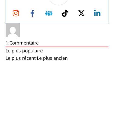
Instagram
Facebook
Groupe
TikTok
Twitter
Link
Facebook
1
Commentaire
Le plus populaire
Le plus récent
Le plus ancien