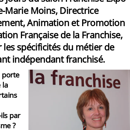
se-Marie Moins
, Directrice
ment, Animation et Promotion
ation Française de la Franchise,
r les spécificités du métier de
t indépendant franchisé.
 porte
 la
rtains
ls par
sme ?