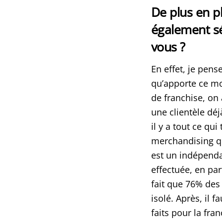
De plus en 
également sé
vous ?
En effet, je pens
qu’apporte ce mo
de franchise, on 
une clientèle déj
il y a tout ce qu
merchandising qu
est un indépenda
effectuée, en par
fait que 76% des
isolé. Après, il f
faits pour la fra