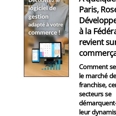
Paris, Ro
Développe
à la Fédér
revient su
commerçan
Comment se
le marché de
franchise, ce
secteurs se
démarquent-i
leur dynami