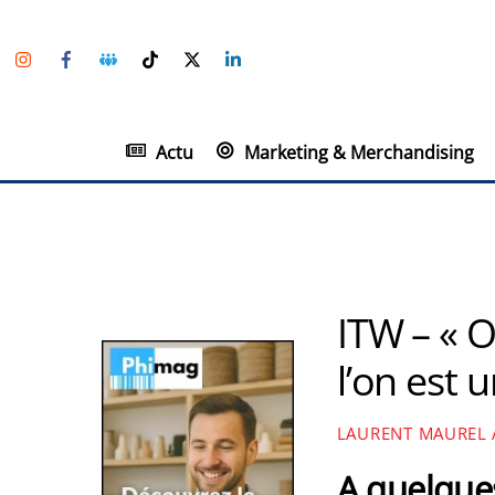
Skip
Instagram
Facebook
Groupe
TikTok
Twitter
Linkedin
to
Facebook
content
Actu
Marketing & Merchandising
ITW – « O
l’on est 
LAURENT MAUREL
A quelque