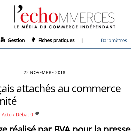
Gestion
Fiches pratiques
|
Baromètres
22 NOVEMBRE 2018
çais attachés au commerce
mité
Actu / Débat
0
O
e réalisé par BVA pour la presse