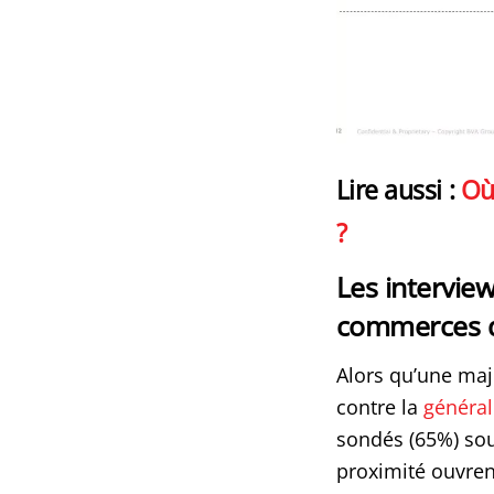
Lire aussi :
Où 
?
Les interview
commerces d
Alors qu’une ma
contre la
général
sondés (65%) so
proximité ouvren