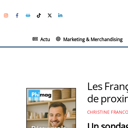
Skip
Instagram
Facebook
Groupe
TikTok
Twitter
Linkedin
to
Facebook
content
Actu
Marketing & Merchandising
Les Fran
de proxi
CHRISTINE FRANC
Un sondag