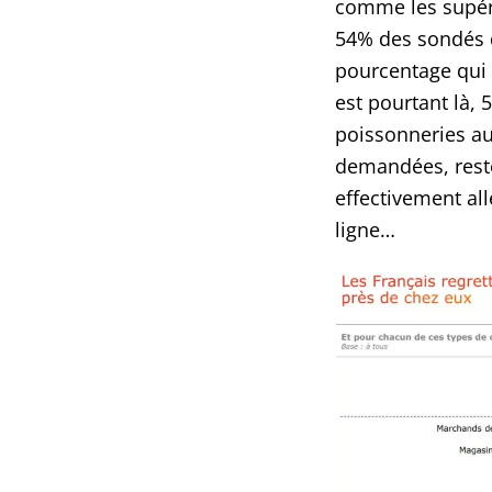
comme les supére
54% des sondés d
pourcentage qui 
est pourtant là, 
poissonneries au
demandées, reste
effectivement al
ligne…