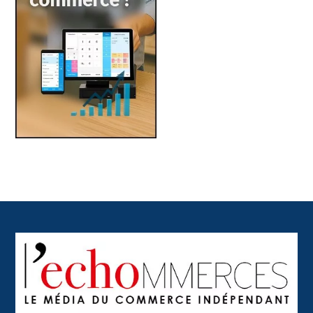
Back
To
Top