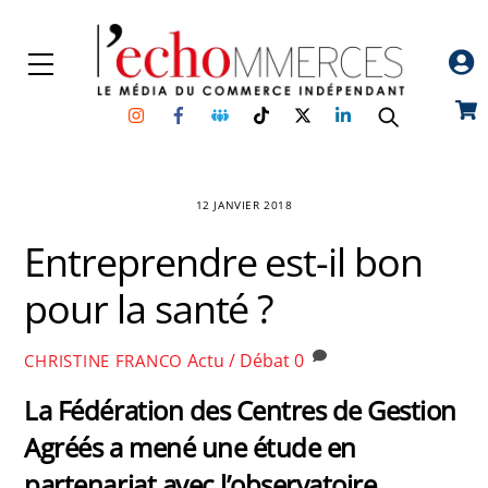
Skip
to
Menu
content
Instagram
Facebook
Groupe
TikTok
Twitter
Linkedin
Car
Facebook
12 JANVIER 2018
Entreprendre est-il bon
pour la santé ?
Actu / Débat
0
CHRISTINE FRANCO
La Fédération des Centres de Gestion
Agréés a mené une étude en
partenariat avec l’observatoire