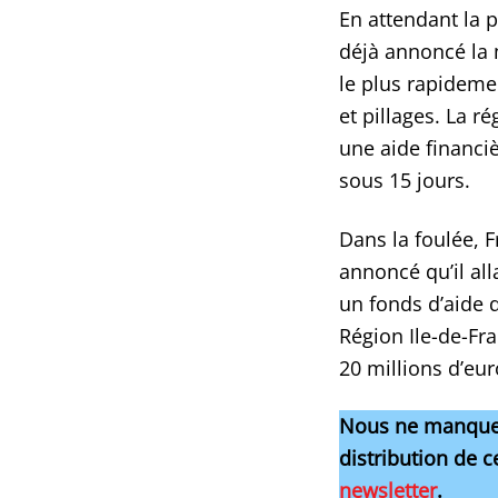
En attendant la p
déjà annoncé la 
le plus rapideme
et pillages. La r
une aide financi
sous 15 jours.
Dans la foulée, F
annoncé qu’il all
un fonds d’aide d
Région Ile-de-Fra
20 millions d’eu
Nous ne manquer
distribution de c
newsletter
.