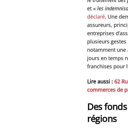
le traitement des
et «
les indemnisat
déclaré
. Une dem
assureurs, princ
entreprises d’as
plusieurs gestes 
notamment une au
jours en temps n
franchises pour l
Lire aussi :
62 Ru
commerces de pr
Des fonds
régions