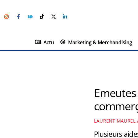
Skip
Instagram
Facebook
Groupe
TikTok
Twitter
Linkedin
to
Facebook
content
Actu
Marketing & Merchandising
Emeutes e
commerça
LAURENT MAUREL
Plusieurs aide