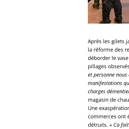
Après les gilets 
la réforme des ret
déborder le vase
pillages observés
et personne nous a
manifestations qui
charges démentie
magasin de chauss
Une exaspération
commerces ont é
détruits. «
Ca fai