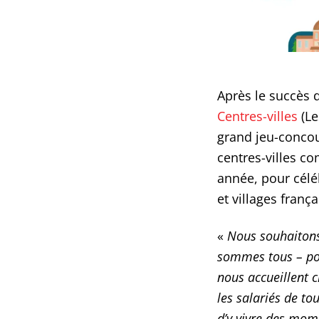
Après le succès 
Centres-villes
(Le
grand jeu-concour
centres-villes c
année, pour célé
et villages frança
«
Nous souhaitons,
sommes tous – pou
nous accueillent c
les salariés de to
d’y vivre des mom