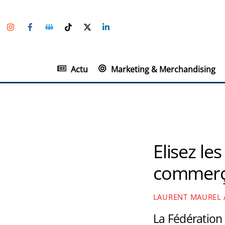
Skip
Instagram
Facebook
Groupe
TikTok
Twitter
Linkedin
to
Facebook
content
Actu
Marketing & Merchandising
Elisez le
commerç
LAURENT MAUREL
La Fédération 