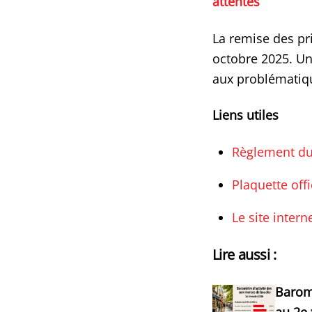
attentes
La remise des pri
octobre 2025. Une
aux problématiqu
Liens utiles
Règlement du
Plaquette off
Le site intern
Lire aussi :
Barom
au 2e 