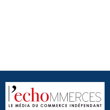
Back
To
Top