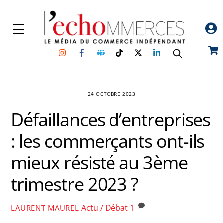
Skip
to
Menu
content
Instagram
Facebook
Groupe
TikTok
Twitter
Linkedin
Car
Facebook
24 OCTOBRE 2023
Défaillances d’entreprises
: les commerçants ont-ils
mieux résisté au 3ème
trimestre 2023 ?
Actu / Débat
1
LAURENT MAUREL