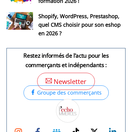
formation 2026 !
Shopify, WordPress, Prestashop,
quel CMS choisir pour son eshop
en 2026 ?
Restez informés de l’actu pour les
commerçants et indépendants :
Newsletter
Groupe des commerçants
Instagram
Facebook
Groupe
TikTok
Twitter
Link