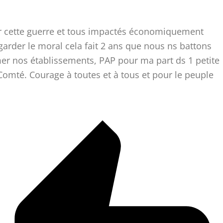
r cette guerre et tous impactés économiquement
e garder le moral cela fait 2 ans que nous ns battons
er nos établissements, PAP pour ma part ds 1 petite
Comté. Courage à toutes et à tous et pour le peuple