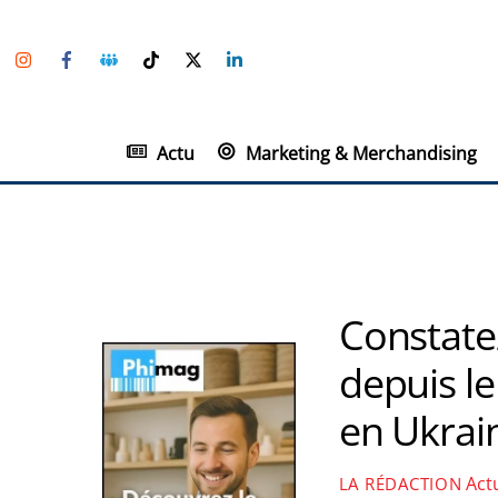
Skip
Instagram
Facebook
Groupe
TikTok
Twitter
Linkedin
to
Facebook
content
Actu
Marketing & Merchandising
Constatez
depuis l
en Ukrai
Act
LA RÉDACTION