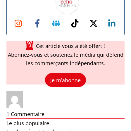
Instagram
Facebook
Groupe
TikTok
Twitter
Link
Facebook
Cet article vous a été offert !
Abonnez-vous et soutenez le média qui défend
les commerçants indépendants.
Je m’abonne
1
Commentaire
Le plus populaire