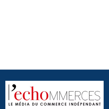
Back
To
Top