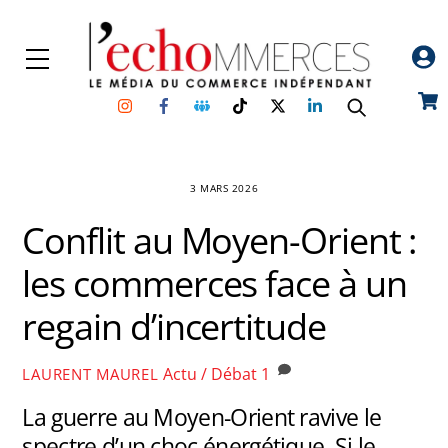
Skip
to
Menu
content
Instagram
Facebook
Groupe
TikTok
Twitter
Linkedin
Car
Facebook
3 MARS 2026
Conflit au Moyen-Orient :
les commerces face à un
regain d’incertitude
Actu / Débat
1
LAURENT MAUREL
La guerre au Moyen-Orient ravive le
spectre d’un choc énergétique. Si le