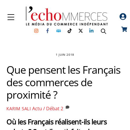
Skip
to
Menu
content
Instagram
Facebook
Groupe
TikTok
Twitter
Linkedin
Car
Facebook
1 JUIN 2018
Que pensent les Français
des commerces de
proximité ?
Actu / Débat
2
KARIM SALI
Où les Français réalisent-ils leurs