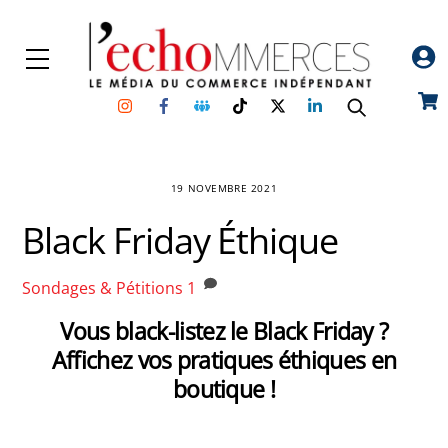
Skip
to
Menu
content
Instagram
Facebook
Groupe
TikTok
Twitter
Linkedin
Car
Facebook
19 NOVEMBRE 2021
Black Friday Éthique
Sondages & Pétitions
1
Vous black-listez le Black Friday ?
Affichez vos pratiques éthiques en
boutique !