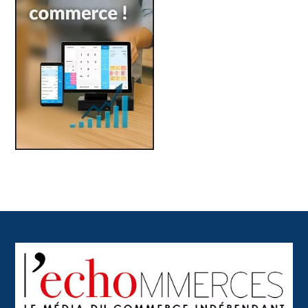
Back
To
Top