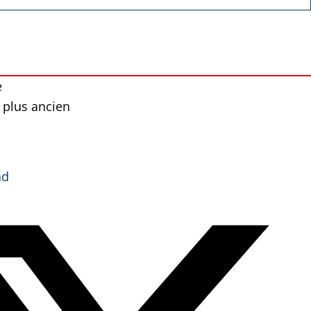
e
 plus ancien
nd