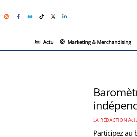
Skip
Instagram
Facebook
Groupe
TikTok
Twitter
Linkedin
to
Facebook
content
Actu
Marketing & Merchandising
Baromètr
indépend
Act
LA RÉDACTION
Participez au