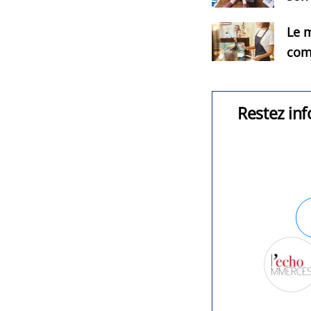
Le m
com
Restez inf