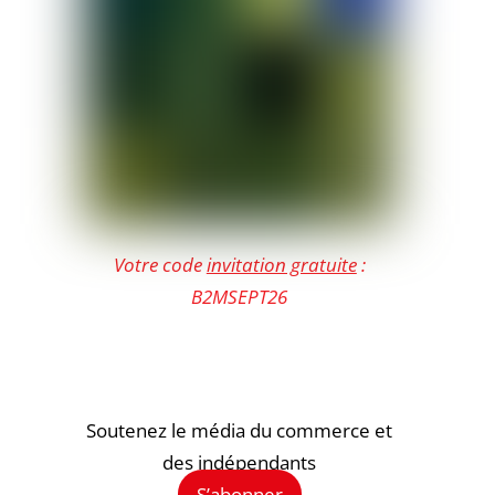
Votre code
invitation gratuite
:
B2MSEPT26
Soutenez le média du commerce et
des indépendants
S’abonner