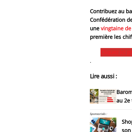
Contribuez au ba
Confédération d
une
vingtaine d
première les chi
Cliquez ici 
.
Lire aussi :
Barom
au 2e 
Sponsorisés :
Shop
son