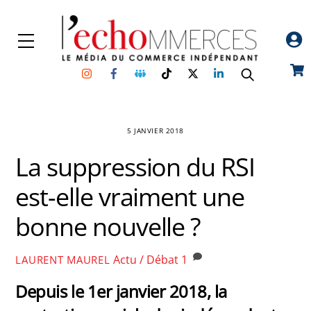
Skip
to
Menu
content
Instagram
Facebook
Groupe
TikTok
Twitter
Linkedin
Car
Facebook
5 JANVIER 2018
La suppression du RSI
est-elle vraiment une
bonne nouvelle ?
Actu / Débat
1
LAURENT MAUREL
Depuis le 1er janvier 2018, la