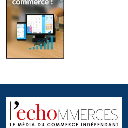
Back
To
Top