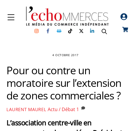
Skip
to
Menu
content
Instagram
Facebook
Groupe
TikTok
Twitter
Linkedin
Car
Facebook
4 OCTOBRE 2017
Pour ou contre un
moratoire sur l’extension
de zones commerciales ?
Actu / Débat
1
LAURENT MAUREL
L’association centre-ville en