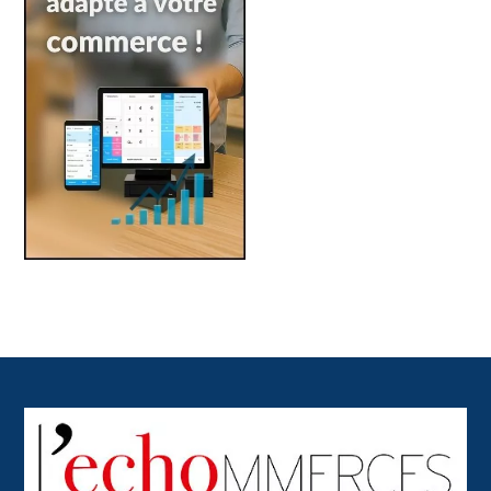
Back
To
Top