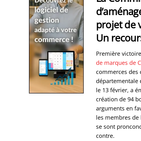
d’aménage
projet de 
Un recour
Première victoir
de marques de C
commerces des c
départementale 
le 13 février, a 
création de 94 b
arguments en fav
les membres de l
se sont pronconc
contre.