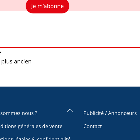
Je m’abonne
e
 plus ancien
Back
 sommes nous ?
Publicité / Annonceurs
To
ditions générales de vente
Contact
Top
tions légales & confidentialité