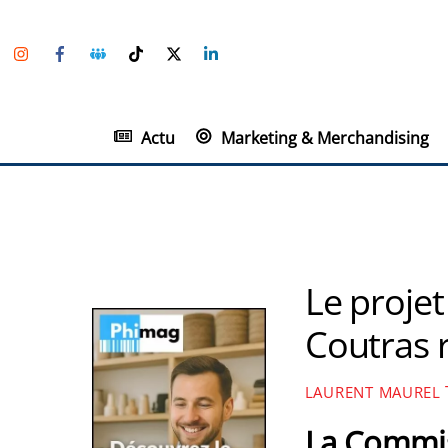
Skip
Instagram
Facebook
Groupe
TikTok
Twitter
Linkedin
to
Facebook
content
Actu
Marketing & Merchandising
Le projet
Coutras r
LAURENT MAUREL
La Commis