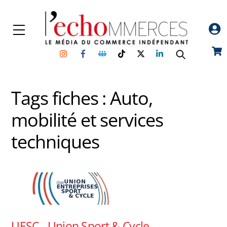
Skip
to
Menu
content
Instagram
Facebook
Groupe
TikTok
Twitter
Linkedin
Car
Facebook
Tags fiches :
Auto,
mobilité et services
techniques
UESC - Union Sport & Cycle