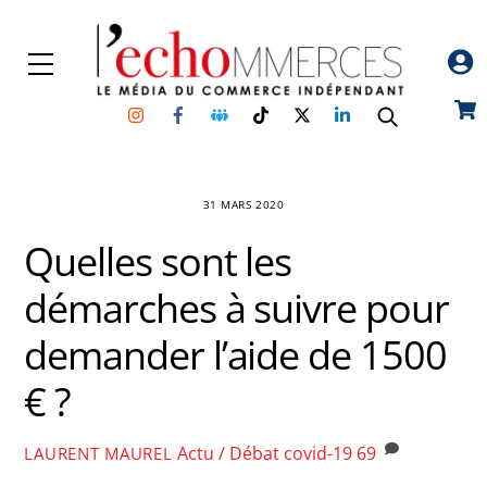
Skip
to
Menu
content
Instagram
Facebook
Groupe
TikTok
Twitter
Linkedin
Car
Facebook
31 MARS 2020
Quelles sont les
démarches à suivre pour
demander l’aide de 1500
€ ?
Actu / Débat
covid-19
69
LAURENT MAUREL