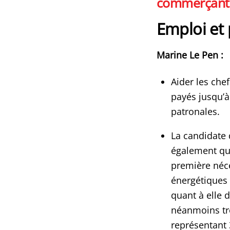
commerçants
Emploi et 
Marine Le Pen :
Aider les che
payés jusqu’à
patronales.
La candidate
également que
première néce
énergétiques (
quant à elle 
néanmoins trè
représentant 3