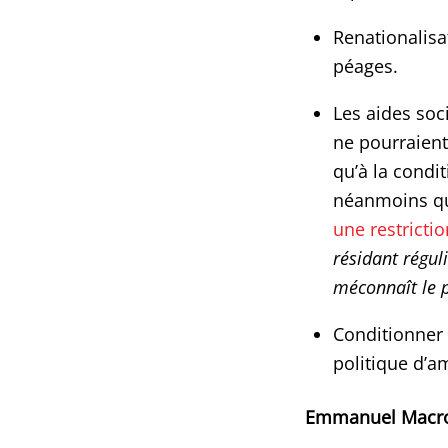
Renationalisa
péages.
Les aides soc
ne pourraient
qu’à la condi
néanmoins q
une restrictio
résidant régul
méconnaît le p
Conditionner 
politique d’a
Emmanuel Macro