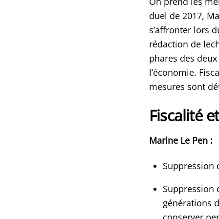
On prend les mê
duel de 2017, M
s’affronter lors 
rédaction de lec
phares des deux
l’économie. Fisca
mesures sont déta
Fiscalité e
Marine Le Pen :
Suppression d
Suppression d
générations d
conserver pen