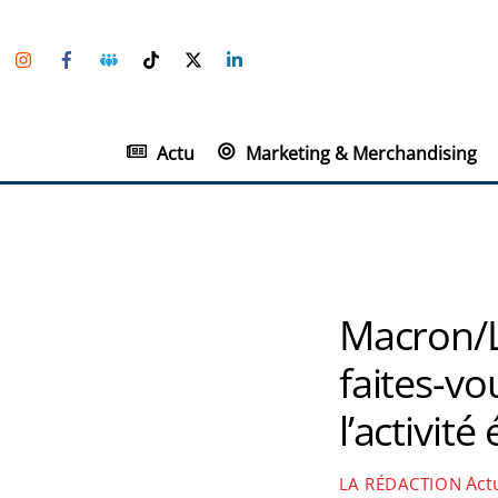
Skip
Instagram
Facebook
Groupe
TikTok
Twitter
Linkedin
to
Facebook
content
Actu
Marketing & Merchandising
Macron/L
faites-vo
l’activit
Act
LA RÉDACTION