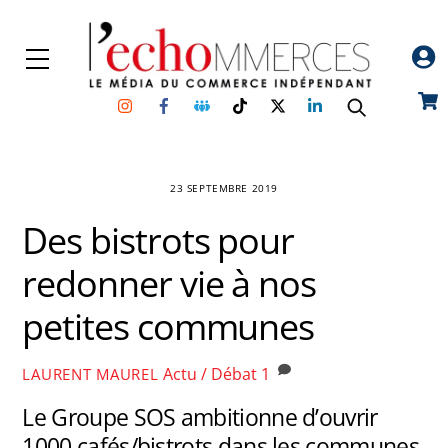
Skip
to
Menu
content
Instagram
Facebook
Groupe
TikTok
Twitter
Linkedin
Car
Facebook
23 SEPTEMBRE 2019
Des bistrots pour
redonner vie à nos
petites communes
Actu / Débat
1
LAURENT MAUREL
Le Groupe SOS ambitionne d’ouvrir
1000 cafés/bistrots dans les communes