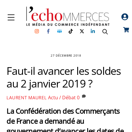
Skip
to
Menu
content
Instagram
Facebook
Groupe
TikTok
Twitter
Linkedin
Car
Facebook
27 DÉCEMBRE 2018
Faut-il avancer les soldes
au 2 janvier 2019 ?
Actu / Débat
0
LAURENT MAUREL
La Confédération des Commerçants
de France a demandé au
gouvernement d’avancer les dates de