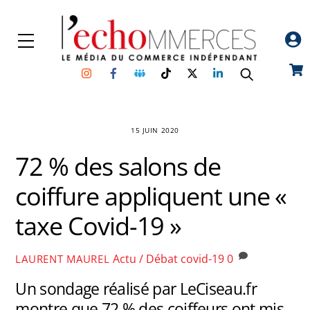
Skip
to
Menu
content
Instagram
Facebook
Groupe
TikTok
Twitter
Linkedin
Car
Facebook
15 JUIN 2020
72 % des salons de
coiffure appliquent une «
taxe Covid-19 »
Actu / Débat
covid-19
0
LAURENT MAUREL
Un sondage réalisé par LeCiseau.fr
montre que 72 % des coiffeurs ont mis