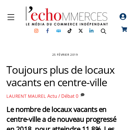
Skip
to
Menu
content
Instagram
Facebook
Groupe
TikTok
Twitter
Linkedin
Car
Facebook
25 FÉVRIER 2019
Toujours plus de locaux
vacants en centre-ville
Actu / Débat
0
LAURENT MAUREL
Le nombre de locaux vacants en
centre-ville a de nouveau progressé
en 2018, pour atteindre 11,8%. Les