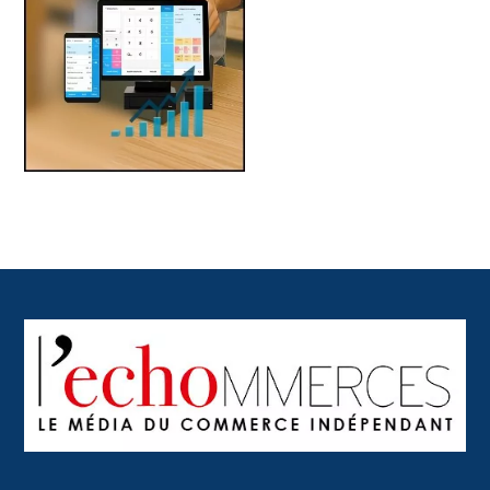
Back
To
Top