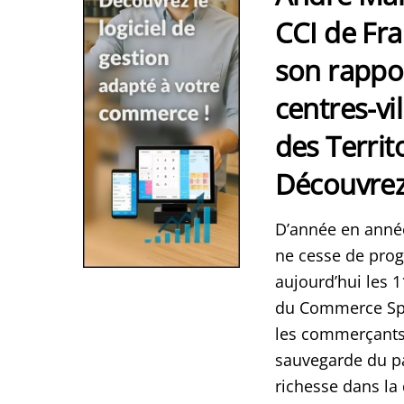
CCI de Fra
son rappor
centres-vi
des Territ
Découvrez 
D’année en année
ne cesse de prog
aujourd’hui les 1
du Commerce Spéc
les commerçants i
sauvegarde du pa
richesse dans la 