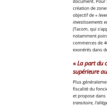
document. Pour ré
création de zones
objectif de «
leve
investissements en
(Tacom, qui s’ap
notamment pointé
commerces de 400
exonérés dans de
«
La part du c
supérieure a
Plus généraleme
fiscalité du fonc
et propose dans
transitoire, l’allé