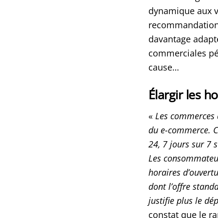
dynamique aux vil
recommandations
davantage adapt
commerciales pér
cause…
Élargir les h
«
Les commerces de
du e-commerce. Ch
24, 7 jours sur 7 
Les consommateurs
horaires d’ouvertu
dont l’offre stand
justifie plus le 
constat que le r