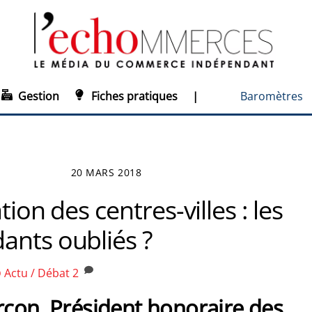
Gestion
Fiches pratiques
|
Baromètres
20 MARS 2018
tion des centres-villes : les
ants oubliés ?
Actu / Débat
2
O
con, Président honoraire des