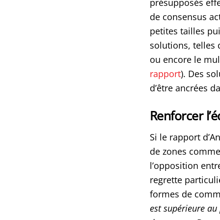
présupposés effe
de consensus ac
petites tailles p
solutions, telle
ou encore le mult
rapport
). Des so
d’être ancrées d
Renforcer l’é
Si le rapport d’
de zones commerc
l’opposition ent
regrette particu
formes de comm
est supérieure au