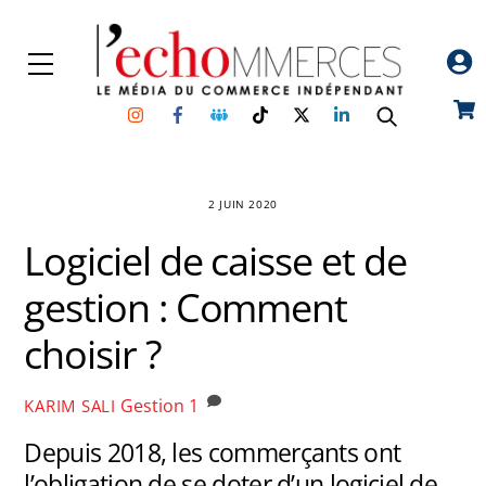
Skip
to
Menu
content
Instagram
Facebook
Groupe
TikTok
Twitter
Linkedin
Car
Facebook
2 JUIN 2020
Logiciel de caisse et de
gestion : Comment
choisir ?
Gestion
1
KARIM SALI
Depuis 2018, les commerçants ont
l’obligation de se doter d’un logiciel de