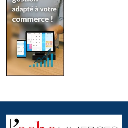
Back
To