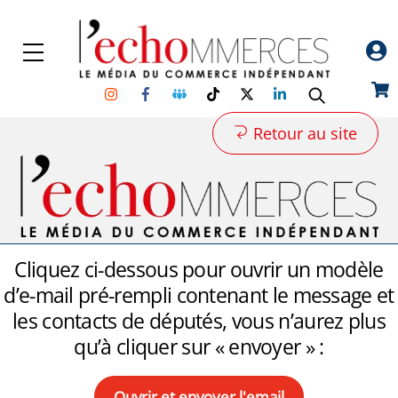
Skip
Back
to
To
Menu
content
Top
Instagram
Facebook
Groupe
TikTok
Twitter
Linkedin
Car
Facebook
Retour au site
Cliquez ci-dessous pour ouvrir un modèle
d’e-mail pré-rempli contenant le message et
les contacts de députés, vous n’aurez plus
qu’à cliquer sur « envoyer » :
Ouvrir et envoyer l'email