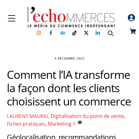
Skip
to
Menu
content
Instagram
Facebook
Groupe
TikTok
Twitter
Linkedin
Car
Facebook
4 DÉCEMBRE 2025
Comment l’IA transforme
la façon dont les clients
choisissent un commerce
Digitalisation du point de vente
,
LAURENT MAUREL
Fiches pratiques
,
Marketing
1
Géolocalisation, recommandations